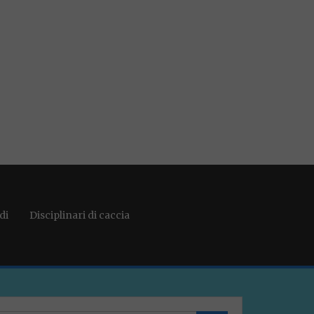
di
Disciplinari di caccia