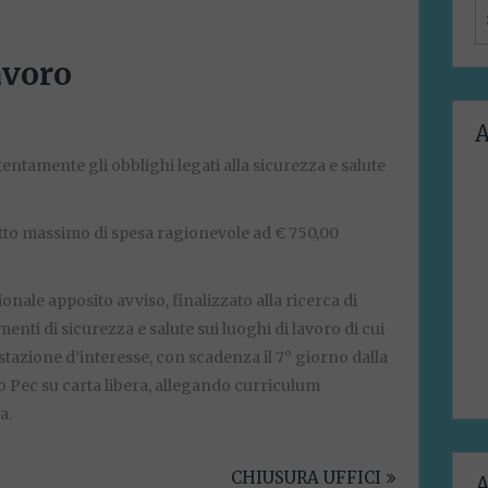
S
f
avoro
A
nte gli obblighi legati alla sicurezza e salute
massimo di spesa ragionevole ad € 750,00
ionale apposito avviso, finalizzato alla ricerca di
enti di sicurezza e salute sui luoghi di lavoro di cui
festazione d’interesse, con scadenza il 7° giorno dalla
o Pec su carta libera, allegando curriculum
a.
CHIUSURA UFFICI
A