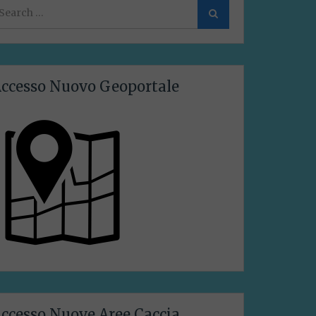
earch
Search
or:
ccesso Nuovo Geoportale
ccesso Nuove Aree Caccia