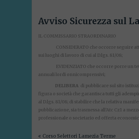
Avviso Sicurezza sul L
IL COMMISSARIO STRAORDINARIO
­ CONSIDERATO che occorre seguire attentame
sui luoghi di lavoro di cui al D.lgs. 81/08;
­ EVIDENZIATO che occorre porre un tetto 
annuali lordi onnicomprensivi;
­
DELIBERA
di pubblicare sul sito istituz
figura o società che garantisca tutti gli adempim
al D.lgs. 81/08; di stabilire che la relativa mani
pubblicazione, sia trasmessa all’Atc Cz1 a mezz
professionale o societario ed offerta economic
Navigazione
Corso Selettori Lamezia Terme