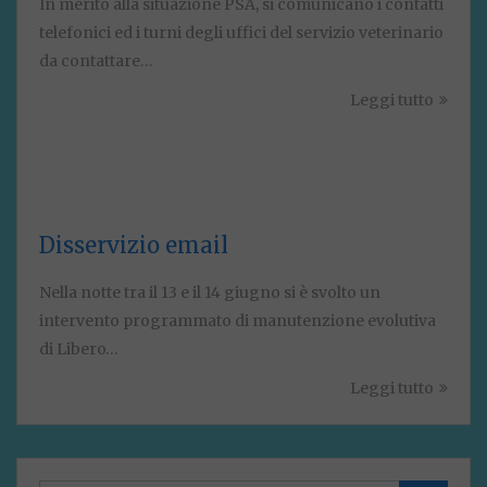
In merito alla situazione PSA, si comunicano i contatti
telefonici ed i turni degli uffici del servizio veterinario
da contattare…
Leggi tutto
Disservizio email
Nella notte tra il 13 e il 14 giugno si è svolto un
intervento programmato di manutenzione evolutiva
di Libero…
Leggi tutto