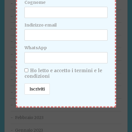
Cognome
Novembre 2023
Ottobre 2023
Indirizzo email
Settembre 2023
Agosto 2023
WhatsApp
Luglio 2023
Giugno 2023
Ho letto e accetto i termini e le
condizioni
Maggio 2023
Aprile 2023
Marzo 2023
Febbraio 2023
Gennaio 2023