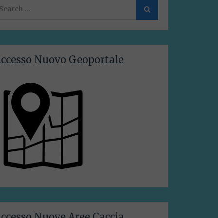
earch
Search
or:
ccesso Nuovo Geoportale
ccesso Nuove Aree Caccia