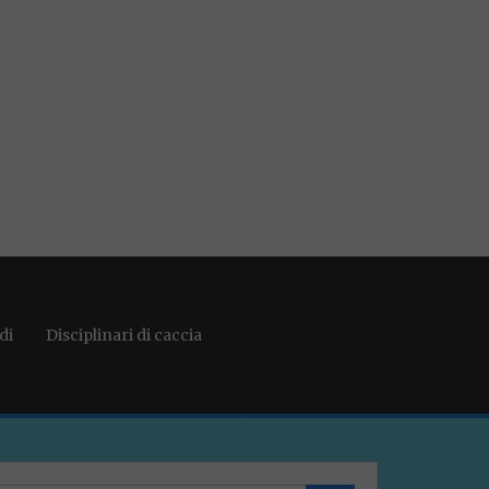
di
Disciplinari di caccia