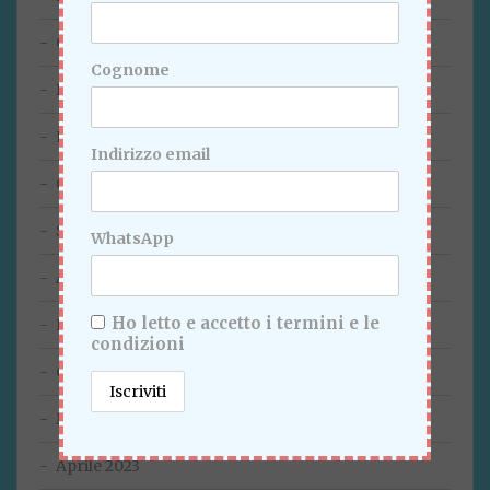
Gennaio 2024
Cognome
Dicembre 2023
Novembre 2023
Indirizzo email
Ottobre 2023
Settembre 2023
WhatsApp
Agosto 2023
Ho letto e accetto i termini e le
Luglio 2023
condizioni
Giugno 2023
Maggio 2023
Aprile 2023