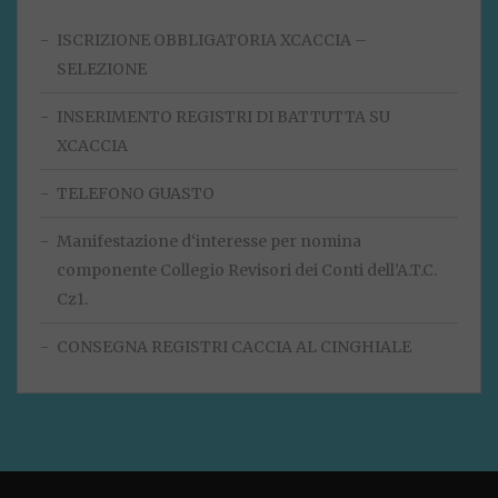
ISCRIZIONE OBBLIGATORIA XCACCIA –
SELEZIONE
INSERIMENTO REGISTRI DI BATTUTTA SU
XCACCIA
TELEFONO GUASTO
Manifestazione d‘interesse per nomina
componente Collegio Revisori dei Conti dell’A.T.C.
Cz1.
CONSEGNA REGISTRI CACCIA AL CINGHIALE