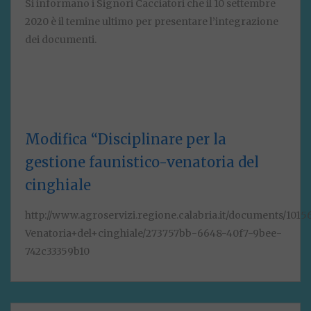
Si informano i Signori Cacciatori che il 10 settembre
2020 è il temine ultimo per presentare l’integrazione
dei documenti.
Modifica “Disciplinare per la
gestione faunistico-venatoria del
cinghiale
http://www.agroservizi.regione.calabria.it/documents/101
Venatoria+del+cinghiale/273757bb-6648-40f7-9bee-
742c33359b10