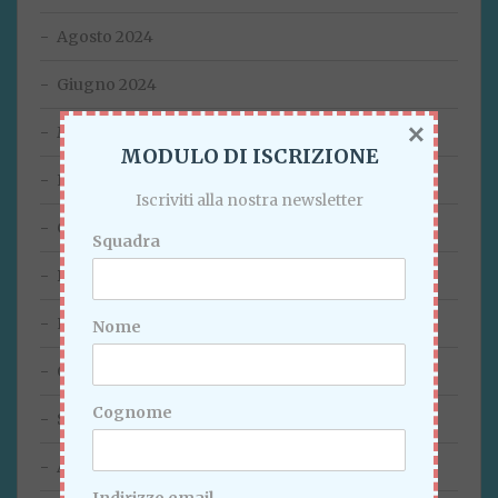
Agosto 2024
Giugno 2024
×
Marzo 2024
MODULO DI ISCRIZIONE
Febbraio 2024
Iscriviti alla nostra newsletter
Gennaio 2024
Squadra
Dicembre 2023
Novembre 2023
Nome
Ottobre 2023
Cognome
Settembre 2023
Agosto 2023