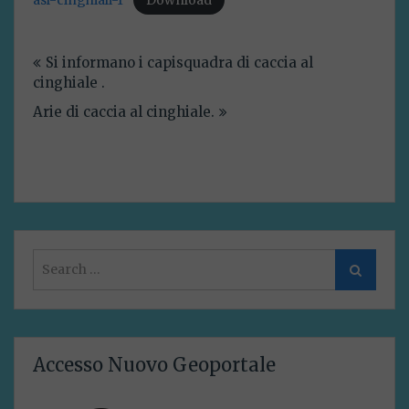
asl-cinghiali-1
Download
Navigazione
Si informano i capisquadra di caccia al
articoli
cinghiale .
Arie di caccia al cinghiale.
Search
Search
for:
Accesso Nuovo Geoportale