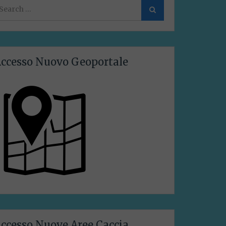
earch
Search
or:
ccesso Nuovo Geoportale
ccesso Nuove Aree Caccia