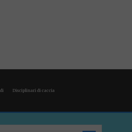
di
Disciplinari di caccia