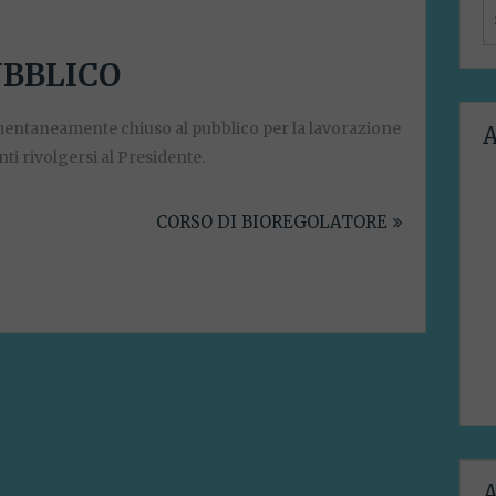
S
f
UBBLICO
omentaneamente chiuso al pubblico per la lavorazione
A
ti rivolgersi al Presidente.
CORSO DI BIOREGOLATORE
A