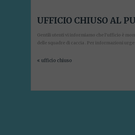
UFFICIO CHIUSO AL P
Gentili utenti vi informiamo che l’ufficio è m
delle squadre di caccia . Per informazioni urgen
Navigazione
ufficio chiuso
articoli