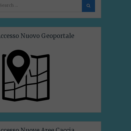
earch
Search
or:
ccesso Nuovo Geoportale
ccesso Nuove Aree Caccia