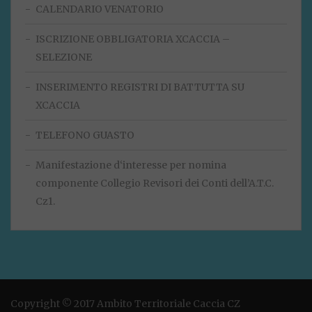
CALENDARIO VENATORIO
ISCRIZIONE OBBLIGATORIA XCACCIA –
SELEZIONE
INSERIMENTO REGISTRI DI BATTUTTA SU
XCACCIA
TELEFONO GUASTO
Manifestazione d‘interesse per nomina
componente Collegio Revisori dei Conti dell’A.T.C.
Cz1.
Copyright © 2017 Ambito Territoriale Caccia CZ