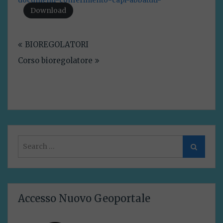
documenti-conferimento-capi-abbatuti-
Download
Navigazione
BIOREGOLATORI
articoli
Corso bioregolatore
Search
Search
for:
Accesso Nuovo Geoportale