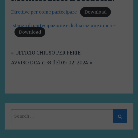
Direttive per come partecipare
Download
Istanza di partecipazione e dichiarazione unica –
Download
Navigazione
UFFICIO CHIUSO PER FERIE
articoli
AVVISO DCA n°33 del 05_02_2024
Search
Search
for: