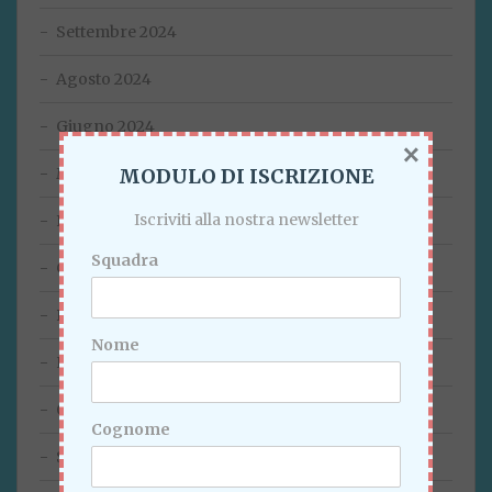
Settembre 2024
Agosto 2024
Giugno 2024
×
MODULO DI ISCRIZIONE
Marzo 2024
Iscriviti alla nostra newsletter
Febbraio 2024
Squadra
Gennaio 2024
Dicembre 2023
Nome
Novembre 2023
Ottobre 2023
Cognome
Settembre 2023