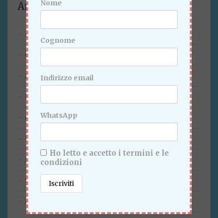
Nome
Archivi
Agosto 2026
Cognome
Giugno 2026
Marzo 2026
Indirizzo email
Febbraio 2026
WhatsApp
Gennaio 2026
Dicembre 2025
Ho letto e accetto i termini e le
Novembre 2025
condizioni
Settembre 2025
Agosto 2025