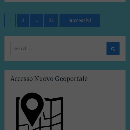
Navigazione
1
2
…
22
Successivi
articoli
Search
Search
for:
Accesso Nuovo Geoportale