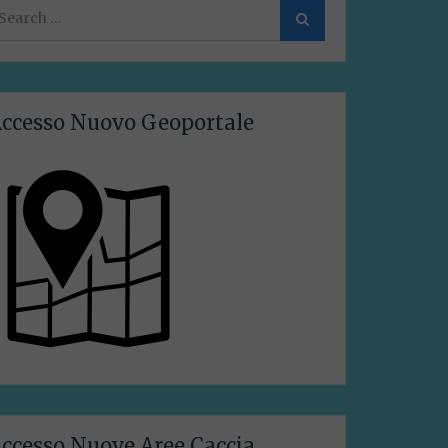
earch
Search
or:
ccesso Nuovo Geoportale
ccesso Nuove Aree Caccia