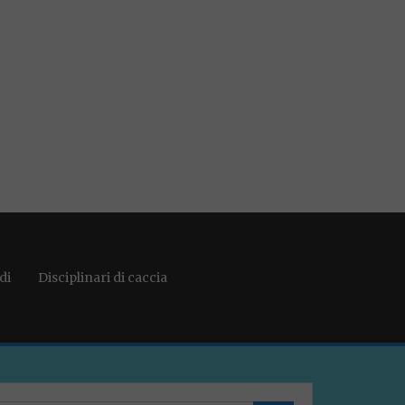
di
Disciplinari di caccia