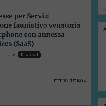
S
f
esse per Servizi
ione faunistico venatoria
A
rtphone con annessa
ices (SaaS)
bblicare
Download
UFFICIO CHIUSO
A