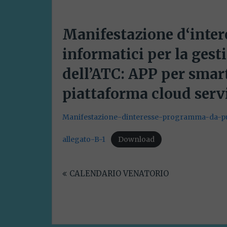
Manifestazione d‘inter
informatici per la gest
dell’ATC: APP per sma
piattaforma cloud serv
Manifestazione-dinteresse-programma-da-pu
allegato-B-1
Download
Navigazione
CALENDARIO VENATORIO
articoli